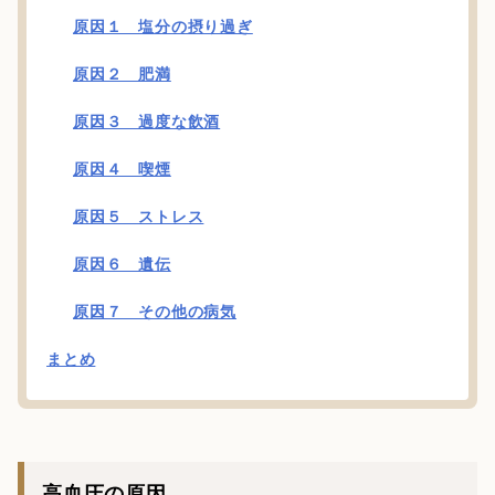
原因１ 塩分の摂り過ぎ
原因２ 肥満
原因３ 過度な飲酒
原因４ 喫煙
原因５ ストレス
原因６ 遺伝
原因７ その他の病気
まとめ
高血圧の原因