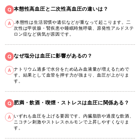
本態性高血圧と二次性高血圧の違いは？
Q
.本態性は生活習慣や遺伝などが重なって起こります。二
A
次性は甲状腺・腎疾患や睡眠時無呼吸、原発性アルドステ
ロン症など病気が原因です。
なぜ塩分は血圧に影響があるの？
Q
ナトリウム過多で水分をため込み血液量が増えるためで
A
す。結果として血管を押す力が強まり、血圧が上がりま
す。
肥満・飲酒・喫煙・ストレスは血圧に関係ある？
Q
いずれも血圧を上げる要因です。内臓脂肪や過度な飲酒、
A
ニコチン刺激やストレスホルモンで上昇しやすくなりま
す。