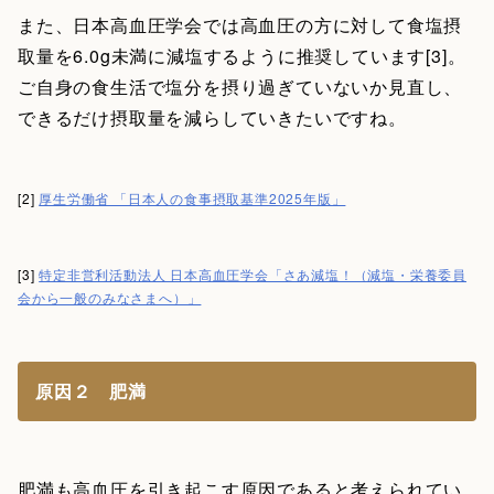
また、日本高血圧学会では高血圧の方に対して食塩摂
取量を6.0g未満に減塩するように推奨しています[3]。
ご自身の食生活で塩分を摂り過ぎていないか見直し、
できるだけ摂取量を減らしていきたいですね。
[2]
厚生労働省 「日本人の食事摂取基準2025年版」
[3]
特定非営利活動法人 日本高血圧学会「さあ減塩！（減塩・栄養委員
会から一般のみなさまへ）」
原因２ 肥満
肥満も高血圧を引き起こす原因である
と考えられてい