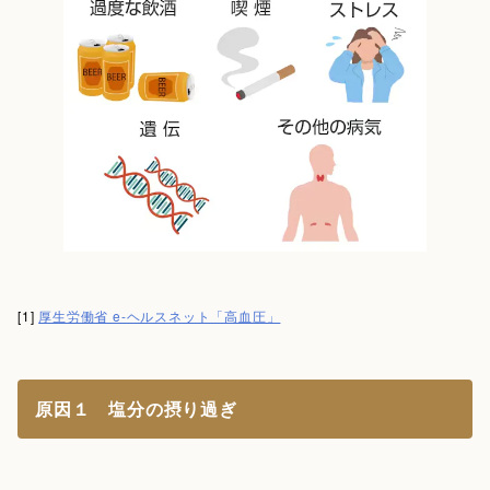
[1]
厚生労働省 e-ヘルスネット「高血圧」
原因１ 塩分の摂り過ぎ