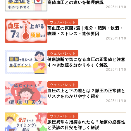
高値血圧との違いを整理解説
2025/11/10
ウェルパレット
高血圧の原因7選｜塩分・肥満・飲酒・
喫煙・ストレス・遺伝要因
2025/11/10
ウェルパレット
健康診断で気になる血圧の正常値と注意
すべき数値を分かりやすく解説
2025/11/10
ウェルパレット
血圧の上と下の差とは？脈圧の正常値と
リスクをわかりやすく紹介
2025/11/10
ウェルパレット
脈圧異常を指摘されたら？治療の必要性
と受診の目安を詳しく解説