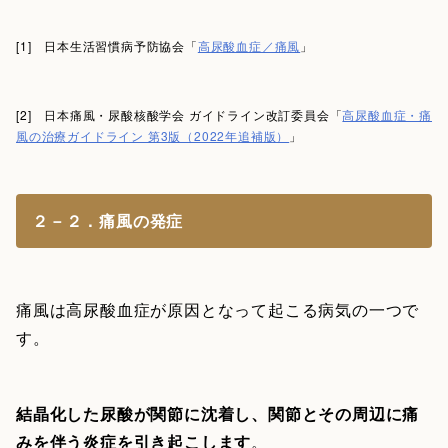
[1] 日本生活習慣病予防協会「
高尿酸血症／痛風
」
[2] 日本痛風・尿酸核酸学会 ガイドライン改訂委員会「
高尿酸血症・痛
風の治療ガイドライン 第3版（2022年追補版）
」
２－２．痛風の発症
痛風は高尿酸血症が原因となって起こる病気の一つで
す。
結晶化した尿酸が関節に沈着し、関節とその周辺に痛
みを伴う炎症を引き起こします
。