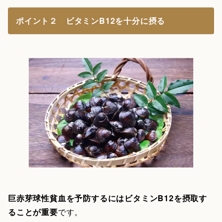
ポイント２ ビタミンB12を十分に摂る
巨赤芽球性貧血を予防するにはビタミンB12を摂取す
ることが重要
です。