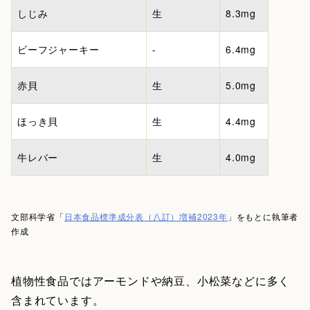
しじみ
生
8.3mg
ビーフジャーキー
-
6.4mg
赤貝
生
5.0mg
ほっき貝
生
4.4mg
牛レバー
生
4.0mg
文部科学省「
日本食品標準成分表（八訂）増補2023年
」をもとに執筆者
作成
植物性食品ではアーモンドや納豆、小松菜などに多く
含まれています。