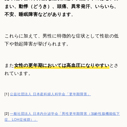
まい、動悸（どうき）、頭痛、異常発汗、いらいら、
不安、睡眠障害などがあります
。
これらに加えて、男性に特徴的な症状として性欲の低
下や勃起障害が挙げられます。
また
女性の更年期においては高血圧になりやすい
とさ
れています。
[1]
公益社団法人 日本産科婦人科学会「更年期障害」
[2]
一般社団法人 日本内分泌学会「男性更年期障害（加齢性腺機能低下
症、LOH症候群）」