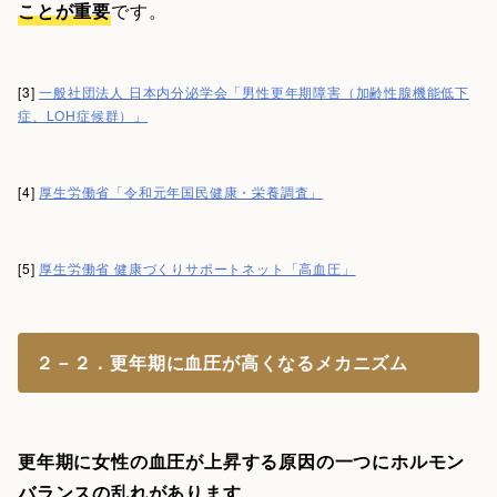
ことが重要
です。
[3]
一般社団法人 日本内分泌学会「男性更年期障害（加齢性腺機能低下
症、LOH症候群）」
[4]
厚生労働省「令和元年国民健康・栄養調査」
[5]
厚生労働省 健康づくりサポートネット「高血圧」
２－２．更年期に血圧が高くなるメカニズム
更年期に女性の血圧が上昇する原因の一つにホルモン
バランスの乱れがあります
。