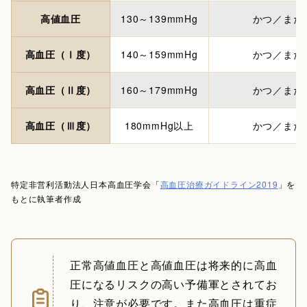
高値血圧
130～139mmHg
かつ／また
高血圧（Ⅰ度）
140～159mmHg
かつ／また
高血圧（Ⅱ度）
160～179mmHg
かつ／また
高血圧（Ⅲ度）
180mmHg以上
かつ／また
特定非営利活動法人日本高血圧学会「
高血圧治療ガイドライン2019
」を
もとに執筆者作成
正常高値血圧と高値血圧は将来的に高血
圧になるリスクの高い予備軍とされてお
り、注意が必要です。また高血圧は重症