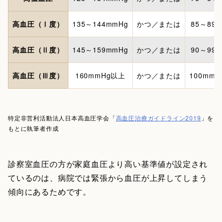
高血圧（Ⅰ度）
135～144mmHg
かつ／または
85～89
高血圧（Ⅱ度）
145～159mmHg
かつ／または
90～99
高血圧（Ⅲ度）
160mmHg以上
かつ／または
100mm
特定非営利活動法人日本高血圧学会「
高血圧治療ガイドライン2019
」を
もとに執筆者作成
診察室血圧の方が家庭血圧より高い基準値が設定され
ているのは、病院では緊張から血圧が上昇してしまう
傾向にあるためです。