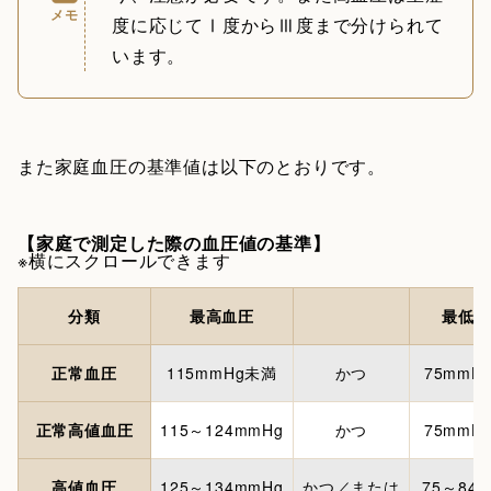
メモ
度に応じてⅠ度からⅢ度まで分けられて
います。
また家庭血圧の基準値は以下のとおりです。
【家庭で測定した際の血圧値の基準】
※横にスクロールできます
分類
最高血圧
最低血
正常血圧
115mmHg未満
かつ
75mmH
正常高値血圧
115～124mmHg
かつ
75mmH
高値血圧
125～134mmHg
かつ／または
75～84