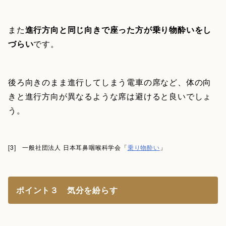
また
進行方向と同じ向きで座った方が乗り物酔いをし
づらい
です。
後ろ向きのまま進行してしまう電車の席など、体の向
きと進行方向が異なるような席は避けると良いでしょ
う。
[3] 一般社団法人 日本耳鼻咽喉科学会「
乗り物酔い
」
ポイント３ 気分を紛らす