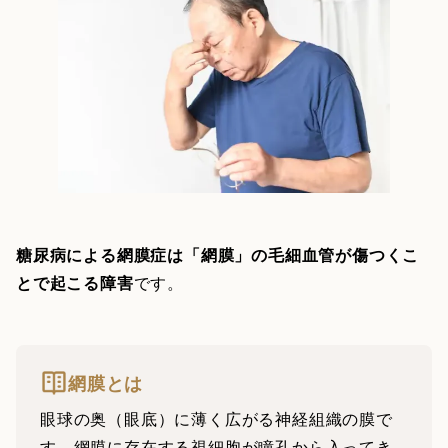
糖尿病による網膜症は「網膜」の毛細血管が傷つくこ
とで起こる障害
です。
網膜とは
眼球の奥（眼底）に薄く広がる神経組織の膜で
す。網膜に存在する視細胞が瞳孔から入ってき