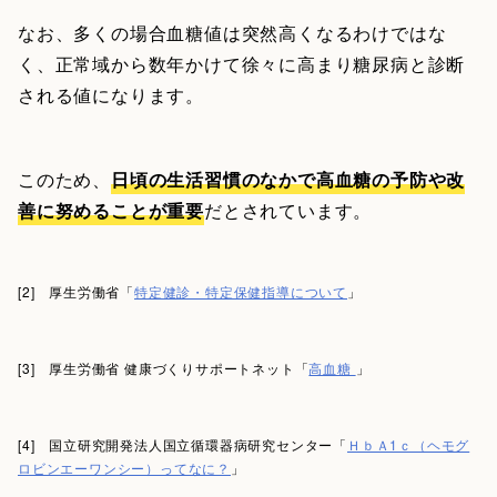
なお、多くの場合血糖値は突然高くなるわけではな
く、正常域から数年かけて徐々に高まり糖尿病と診断
される値になります。
このため、
日頃の生活習慣のなかで高血糖の予防や改
善に努めることが重要
だとされています。
[2] 厚生労働省「
特定健診・特定保健指導について
」
[3] 厚生労働省 健康づくりサポートネット「
高血糖
」
[4] 国立研究開発法人国立循環器病研究センター「
ＨｂＡ1ｃ（ヘモグ
ロビンエーワンシー）ってなに？
」