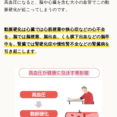
高血圧になると、脳や心臓を含む大小の血管でこの動
脈硬化が起こってしまうのです。
動脈硬化は心臓では心筋梗塞や狭心症などの心不全
を、脳では脳梗塞、脳出血、くも膜下出血などの脳卒
中を、腎臓では腎硬化症や慢性腎不全などの腎臓病を
引き起こします
。