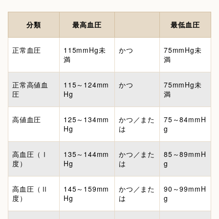
分類
最高血圧
最低血圧
正常血圧
115mmHg未
かつ
75mmHg未
満
満
正常高値血
115～124mm
かつ
75mmHg未
圧
Hg
満
高値血圧
125～134mm
かつ／また
75～84mmH
Hg
は
g
高血圧（Ⅰ
135～144mm
かつ／また
85～89mmH
度）
Hg
は
g
高血圧（Ⅱ
145～159mm
かつ／また
90～99mmH
度）
Hg
は
g