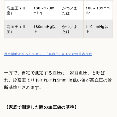
高血圧（Ⅱ
160～179m
かつ／ま
100～109mm
度）
mHg
たは
Hg
高血圧（Ⅲ
180mmHg以
かつ／ま
110mmHg以
度）
上
たは
上
厚生労働省 e-ヘルスネット「高血圧」をもとに執筆者作成
一方で、自宅で測定する血圧は「家庭血圧」と呼ば
れ、診察室よりもそれぞれ5mmHg低い値が高血圧の診
断基準とされます。
【家庭で測定した際の血圧値の基準】