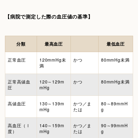
【病院で測定した際の血圧値の基準】
分類
最高血圧
最低血圧
正常血圧
120mmHg未
かつ
80mmHg未満
満
正常高値血
120～129m
かつ
80mmHg未満
圧
mHg
高値血圧
130～139m
かつ／ま
80～89mmH
mHg
たは
g
高血圧（Ⅰ
140～159m
かつ／ま
90～99mmH
度）
mHg
たは
g