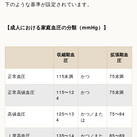
下のような基準が設定されています。
【成人における家庭血圧の分類（mmHg）】
収縮期血
拡張期血
圧
圧
正常血圧
115未満
かつ
75未満
正常高値血圧
115〜12
かつ
75未満
4
高値血圧
125〜13
かつ／また
75〜84
4
は
Ⅰ度高血圧
135〜14
かつ／また
85〜89