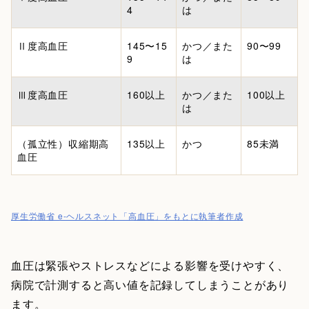
4
は
Ⅱ度高血圧
145〜15
かつ／また
90〜99
9
は
Ⅲ度高血圧
160以上
かつ／また
100以上
は
（孤立性）収縮期高
135以上
かつ
85未満
血圧
厚生労働省 e-ヘルスネット「高血圧」をもとに執筆者作成
血圧は緊張やストレスなどによる影響を受けやすく、
病院で計測すると高い値を記録してしまうことがあり
ます。