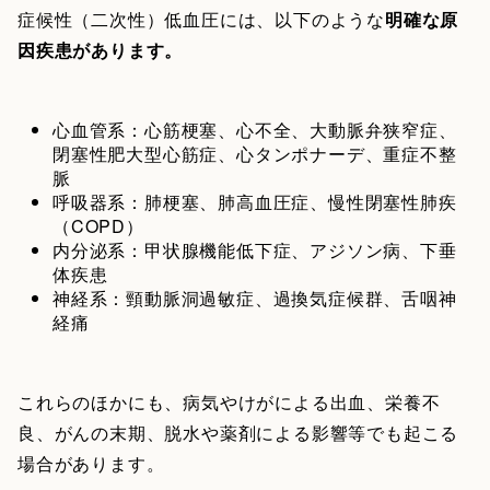
症候性（二次性）低血圧には、以下のような
明確な原
因疾患があります。
心血管系：心筋梗塞、心不全、大動脈弁狭窄症、
閉塞性肥大型心筋症、心タンポナーデ、重症不整
脈
呼吸器系：肺梗塞、肺高血圧症、慢性閉塞性肺疾
（COPD）
内分泌系：甲状腺機能低下症、アジソン病、下垂
体疾患
神経系：頸動脈洞過敏症、過換気症候群、舌咽神
経痛
これらのほかにも、病気やけがによる出血、栄養不
良、がんの末期、脱水や薬剤による影響等でも起こる
場合があります。