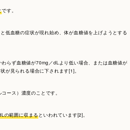
と
です。
なると低血糖の症状が現れ始め、体が血糖値を上げようとする
わらず血糖値が70mg／dLより低い場合、または血糖値が
症状が見られる場合に下されます[1]。
ルコース）濃度のことです。
dLの範囲に収まる
といわれています[2]。