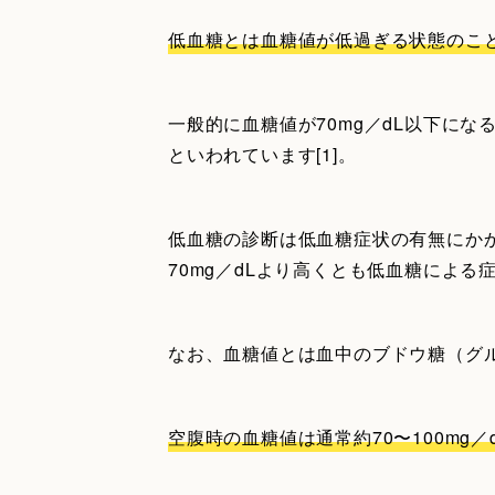
低血糖とは血糖値が低過ぎる状態のこ
一般的に血糖値が70mg／dL以下に
といわれています[1]。
低血糖の診断は低血糖症状の有無にかか
70mg／dLより高くとも低血糖による
なお、血糖値とは血中のブドウ糖（グ
空腹時の血糖値は通常約70〜100mg／