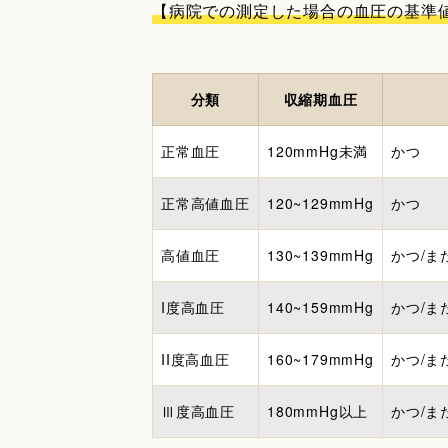
【病院での測定した場合の血圧の基準
分類
収縮期血圧
正常血圧
120mmHg未満
かつ
正常高値血圧
120~129mmHg
かつ
高値血圧
130~139mmHg
かつ/ま
I度高血圧
140~159mmHg
かつ/ま
II度高血圧
160~179mmHg
かつ/ま
Ⅲ度高血圧
180mmHg以上
かつ/ま