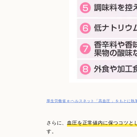
厚生労働省 e-ヘルスネット「高血圧 」をもとに執
さらに、
血圧を正常値内に保つコツと
す。