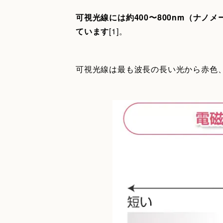
可視光線には約400〜800nm（ナ
ています
[1]。
可視光線は最も波長の長い光から赤色