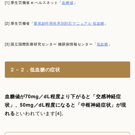
[1] 厚生労働省 e-ヘルスネット「
血糖値
」
[2] 厚生労働省「
重篤副作用疾患別対応マニュアル 低血糖
」
[3] 国立国際医療研究センター 糖尿病情報センター「
低血糖
」
２－２．低血糖の症状
血糖値が70mg／dL程度より下がると「交感神経症
状」、50mg／dL程度になると「中枢神経症状」が現
れる
といわれています[4]。